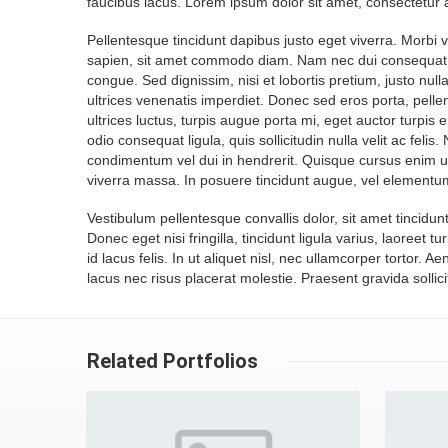
faucibus lacus. Lorem ipsum dolor sit amet, consectetur ad
Pellentesque tincidunt dapibus justo eget viverra. Morbi 
sapien, sit amet commodo diam. Nam nec dui consequat, d
congue. Sed dignissim, nisi et lobortis pretium, justo nu
ultrices venenatis imperdiet. Donec sed eros porta, pell
ultrices luctus, turpis augue porta mi, eget auctor turpis 
odio consequat ligula, quis sollicitudin nulla velit ac fel
condimentum vel dui in hendrerit. Quisque cursus enim 
viverra massa. In posuere tincidunt augue, vel elementum f
Vestibulum pellentesque convallis dolor, sit amet tincidu
Donec eget nisi fringilla, tincidunt ligula varius, laoreet
id lacus felis. In ut aliquet nisl, nec ullamcorper tortor
lacus nec risus placerat molestie. Praesent gravida sollic
Gallery
Related Portfolios