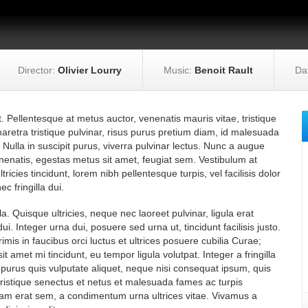
Director:
Olivier Lourry
Music:
Benoit Rault
Da
t. Pellentesque at metus auctor, venenatis mauris vitae, tristique
haretra tristique pulvinar, risus purus pretium diam, id malesuada
Nulla in suscipit purus, viverra pulvinar lectus. Nunc a augue
venenatis, egestas metus sit amet, feugiat sem. Vestibulum at
tricies tincidunt, lorem nibh pellentesque turpis, vel facilisis dolor
c fringilla dui.
 Quisque ultricies, neque nec laoreet pulvinar, ligula erat
ui. Integer urna dui, posuere sed urna ut, tincidunt facilisis justo.
mis in faucibus orci luctus et ultrices posuere cubilia Curae;
amet mi tincidunt, eu tempor ligula volutpat. Integer a fringilla
purus quis vulputate aliquet, neque nisi consequat ipsum, quis
ristique senectus et netus et malesuada fames ac turpis
am erat sem, a condimentum urna ultrices vitae. Vivamus a