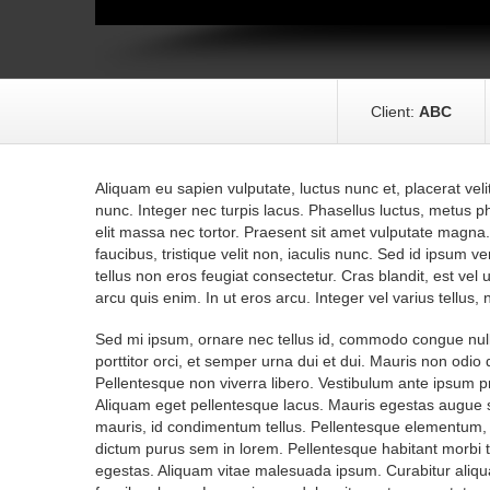
Client:
ABC
Aliquam eu sapien vulputate, luctus nunc et, placerat veli
nunc. Integer nec turpis lacus. Phasellus luctus, metus p
elit massa nec tortor. Praesent sit amet vulputate magna. 
faucibus, tristique velit non, iaculis nunc. Sed id ipsum 
tellus non eros feugiat consectetur. Cras blandit, est vel ul
arcu quis enim. In ut eros arcu. Integer vel varius tellus, ne
Sed mi ipsum, ornare nec tellus id, commodo congue nulla.
porttitor orci, et semper urna dui et dui. Mauris non odio d
Pellentesque non viverra libero. Vestibulum ante ipsum pri
Aliquam eget pellentesque lacus. Mauris egestas augue sit 
mauris, id condimentum tellus. Pellentesque elementum, 
dictum purus sem in lorem. Pellentesque habitant morbi t
egestas. Aliquam vitae malesuada ipsum. Curabitur aliqu