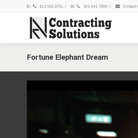
C:
813.503.3761
/
O:
321-541-7806
/
Contact 
Fortune
Elephant Dream