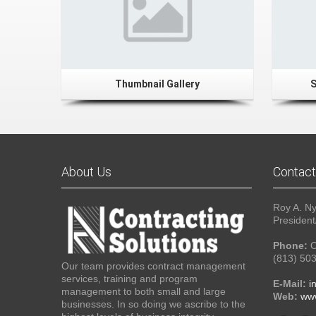
Thumbnail Gallery
S
About Us
Contact
Roy A. N
Presiden
Phone:
O
(813) 50
Our team provides contract management
services, training and program
E-Mail:
i
management to both small and large
Web:
www
businesses. In so doing we ascribe to the