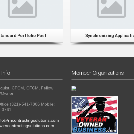
tandard Portfolio Post
Synchronizing Applicati
 Info
Member Organizations
yquist, CPCM, CFCM, Fellow
t/Owner
ffice (321)-541-7806 Mobile:
3-3761
nfo@rncontractingsolutions.com
.rncontractingsolutions.com