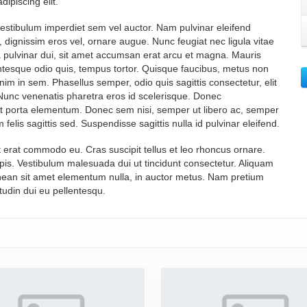
ipiscing elit.
vestibulum imperdiet sem vel auctor. Nam pulvinar eleifend
ignissim eros vel, ornare augue. Nunc feugiat nec ligula vitae
lla pulvinar dui, sit amet accumsan erat arcu et magna. Mauris
entesque odio quis, tempus tortor. Quisque faucibus, metus non
enim in sem. Phasellus semper, odio quis sagittis consectetur, elit
is. Nunc venenatis pharetra eros id scelerisque. Donec
ut porta elementum. Donec sem nisi, semper ut libero ac, semper
elis sagittis sed. Suspendisse sagittis nulla id pulvinar eleifend.
nt erat commodo eu. Cras suscipit tellus et leo rhoncus ornare.
 turpis. Vestibulum malesuada dui ut tincidunt consectetur. Aliquam
. Aenean sit amet elementum nulla, in auctor metus. Nam pretium
itudin dui eu pellentesqu.